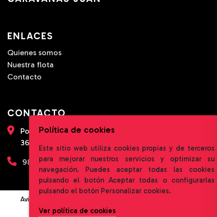
ENLACES
Quienes somos
Nuestra flota
Contacto
CONTACTO
Política de cookies
Pol. Ind. A Granxa, PPI-6, Parcela 18
36475 O Porriño (Pontevedra)
Este sitio web utiliza cookies propias y de terceros
para mejorar nuestros servicios y optimizar su
986 33 50 04
navegación. Puedes aceptar todas las cookies
pulsando el botón Aceptar todas o configurarlas
pulsando el botón Personalizar cookies.
Aviso legal
|
Política de privacidad
|
Política de cookies
|
Condiciones de alquiler
Ver política de cookies